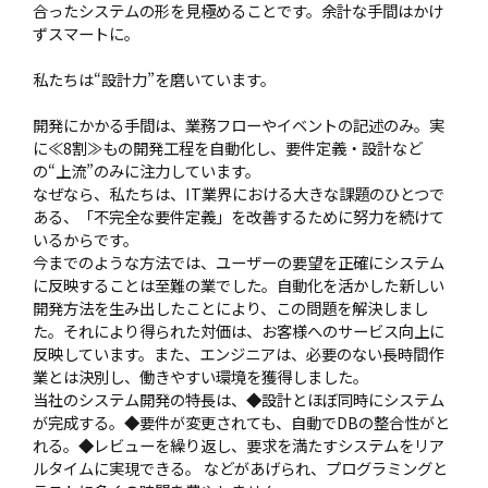
合ったシステムの形を見極めることです。余計な手間はかけ
ずスマートに。
私たちは“設計力”を磨いています。
開発にかかる手間は、業務フローやイベントの記述のみ。実
に≪8割≫もの開発工程を自動化し、要件定義・設計など
の“上流”のみに注力しています。
なぜなら、私たちは、IT業界における大きな課題のひとつで
ある、「不完全な要件定義」を改善するために努力を続けて
いるからです。
今までのような方法では、ユーザーの要望を正確にシステム
に反映することは至難の業でした。自動化を活かした新しい
開発方法を生み出したことにより、この問題を解決しまし
た。それにより得られた対価は、お客様へのサービス向上に
反映しています。また、エンジニアは、必要のない長時間作
業とは決別し、働きやすい環境を獲得しました。
当社のシステム開発の特長は、◆設計とほぼ同時にシステム
が完成する。◆要件が変更されても、自動でDBの整合性がと
れる。◆レビューを繰り返し、要求を満たすシステムをリア
ルタイムに実現できる。 などがあげられ、プログラミングと