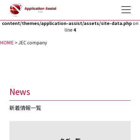
toggle 
Warning
: Attempt to read property "post_title" on null in
/home/forval-11116510/public_html/wp-
content/themes/application-assist/assets/site-data.php
on
line
4
HOME
>
JEC company
News
新着情報一覧