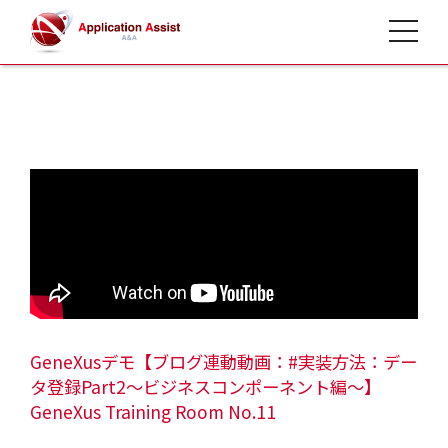
toggle 
HOME
>
開発動画
>
GeneXusデモ【ブログ連動動画：#実装方法：デー
タ登録Part2～ビジネスコンポーネント編～】
GeneXus Training Room No.11