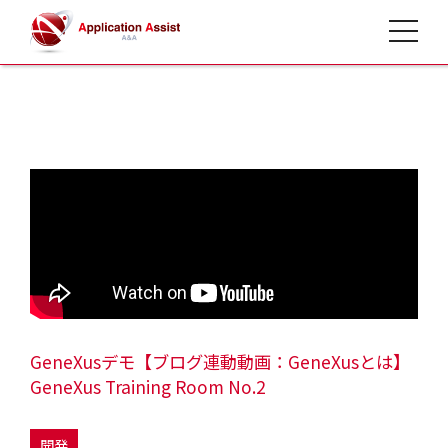
toggle 
HOME
>
開発動画
>
GeneXusデモ【ブログ連動動画：GeneXusとは】
GeneXus Training Room No.2
開発