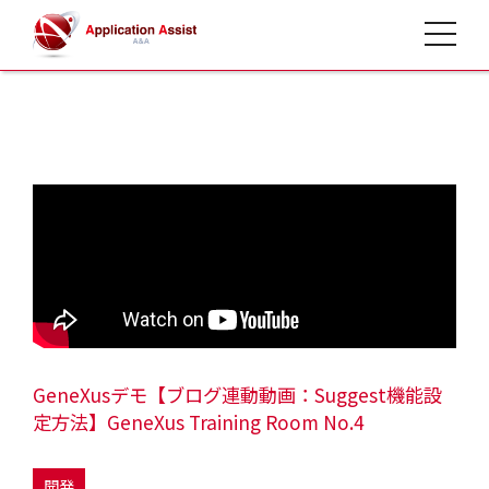
toggle 
HOME
>
開発動画
>
GeneXusデモ【ブログ連動動画：Suggest機能設
定方法】GeneXus Training Room No.4
開発