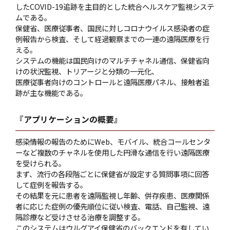
したCOVID-19追跡を主目的とした統合ヘルスケア監視システ
ムである。
保健省、医療従事者、国民に対しコロナウイルス感染者の症
例報告から検査、そして経過観察までの一連の遠隔医療を行
える。
システムの機能は国民向けのマルチチャネル通信、保健省向
けの状況監視、トリアージと分類の一元化、
医療従事者向けのコントロールと遠隔医療パネル、接触者追
跡が主な機能である。
『アプリケーションの概要』
感染情報の報告のためにWeb、モバイル、統合コールセンタ
ーなど複数のチャネルを使用した円滑な通信を行い遠隔医療
を受けられる。
まず、流行の各段階ごとに保健省が設定する質問事項に回答
して症例を報告する。
その結果を元に患者を遠隔監視し年齢、併存疾患、医療関係
者に応じた症例の優先順位に従い検査、電話、自己監視、遠
隔診療など受けさせる治療を調整する。
このシステムはウルグアイ保健省のバックエンドを有してい