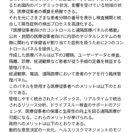
るため国内のパンデミック状況、影響を受けている地域の状
況、医療従事者の概要を把握できる。
それを元にさまざまな患者分類の番号を表示し検査機関と統
合して陽性症例の検出プロセスを高速化する。
『医療従事者向けのコントロールと遠隔医療パネルの概要』
公共・民間の医療従事者向けに内部のデジタルシステムの有
無に関わらず保健省が割り当てた症例を扱うために2つのコン
トロールパネルを提供した。
作成した医療パネルは以下の2種類。ユーザーデータと検査、
隔離、診療、経過観察など患者が従う手順の定義を検証する
管理パネル。
経過観察、電話、遠隔医療において患者のケアを行う臨床管
理パネル。
このパネルを使用する医療従事者へのメリットは以下のとお
りである。
管理しやすく統合されたインボックス、リアルタイムで統合
されるリソース分析、ドライブスルー検査のサポートのアジ
ェンダ、医療従事者の保護と生産性の向上を図る遠隔医療が
可能になる。これらのメリットが挙げられる。
政府へのメリットは以下のとおりである。
動的な意思決定の一元化、ヘルスリスクマネジメントのモジ