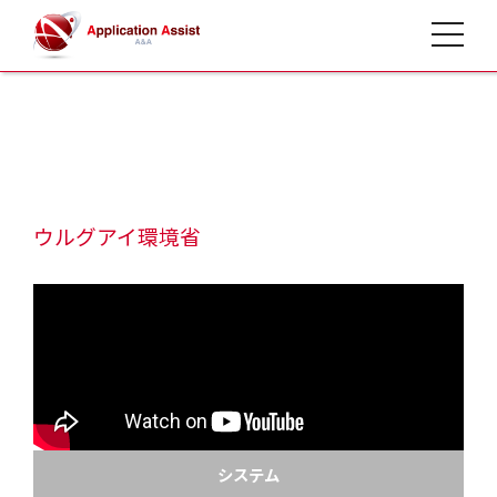
toggle 
HOME
>
開発事例
>
ウルグアイ環境省
システム