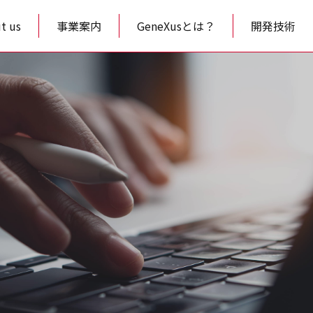
t us
事業案内
GeneXusとは？
開発技術