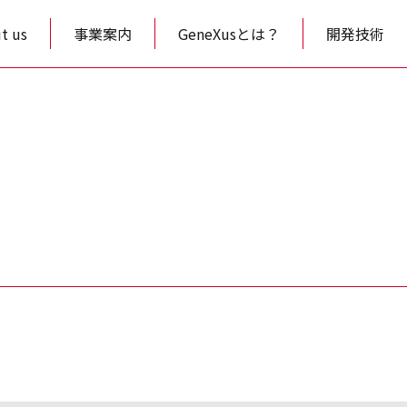
t us
事業案内
GeneXusとは？
開発技術