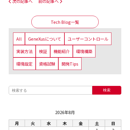
次の記事へ
前の記事へ
Tech Blog一覧
All
GeneXusについて
ユーザーコントロール
実装方法
検証
機能紹介
環境構築
環境設定
資格試験
開発Tips
検索
2026年8月
月
火
水
木
金
土
日