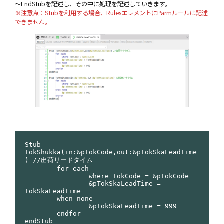
～EndStubを記述し、その中に処理を記述していきます。
※注意点：Stubを利用する場合、RulesエレメントにParmルールは記述
できません。
Stub 
TokShukka(in:&pTokCode,out:&pTokSkaLeadTime
) //出荷リードタイム

	for each

		where TokCode = &pTokCode

		&pTokSkaLeadTime = 
TokSkaLeadTime

	when none

		&pTokSkaLeadTime = 999

	endfor

endStub
