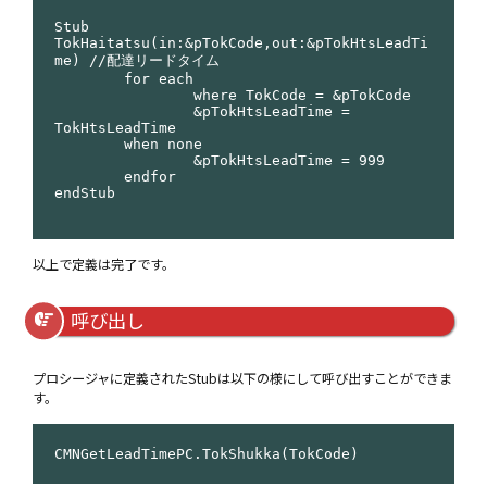
Stub 
TokHaitatsu(in:&pTokCode,out:&pTokHtsLeadTi
me) //配達リードタイム

	for each

		where TokCode = &pTokCode

		&pTokHtsLeadTime = 
TokHtsLeadTime

	when none

		&pTokHtsLeadTime = 999

	endfor

endStub

以上で定義は完了です。
呼び出し
プロシージャに定義されたStubは以下の様にして呼び出すことができま
す。
CMNGetLeadTimePC.TokShukka(TokCode)