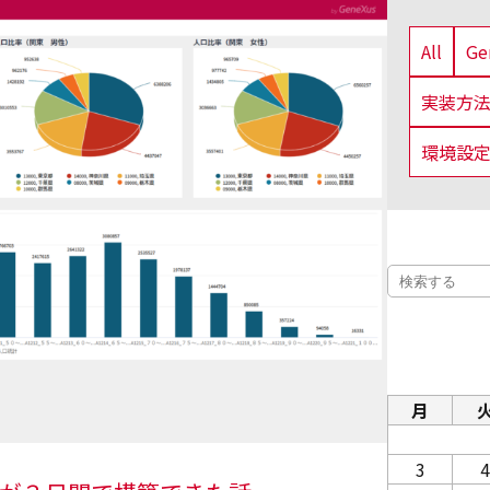
All
G
実装方
環境設
月
3
4