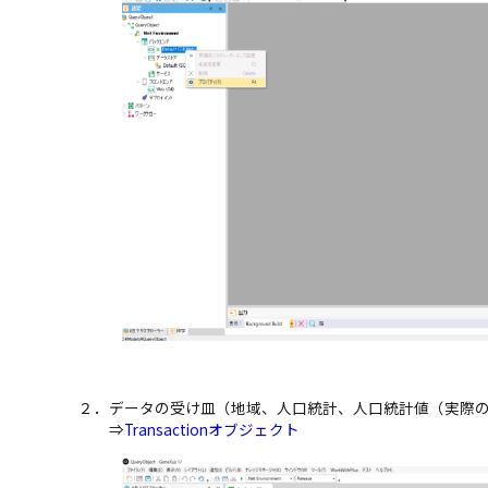
２．データの受け皿（地域、人口統計、人口統計値（実際
⇒
Transactionオブジェクト