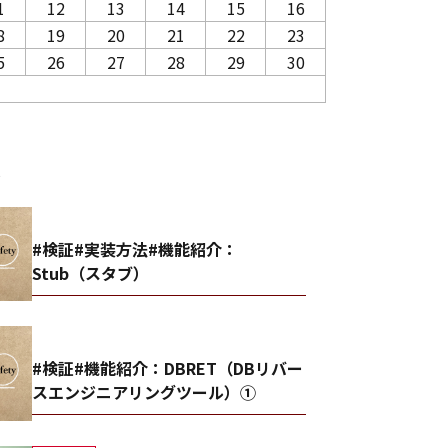
1
12
13
14
15
16
8
19
20
21
22
23
5
26
27
28
29
30
事
#検証#実装方法#機能紹介：
Stub（スタブ）
#検証#機能紹介：DBRET（DBリバー
スエンジニアリングツール）①