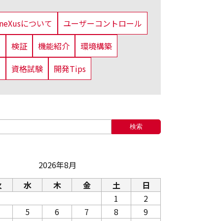
eneXusについて
ユーザーコントロール
法
検証
機能紹介
環境構築
定
資格試験
開発Tips
検索
2026年8月
火
水
木
金
土
日
1
2
5
6
7
8
9