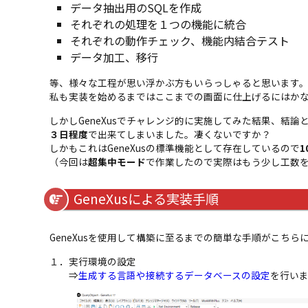
データ抽出用のSQLを作成
それぞれの処理を１つの機能に統合
それぞれの動作チェック、機能内結合テスト
データ加工、移行
等、様々な工程が思い浮かぶ方もいらっしゃると思います
私も実装を始めるまではここまでの画面に仕上げるにはか
しかしGeneXusでチャレンジ的に実施してみた結果、結
３日程度
で出来てしまいました。凄くないですか？
しかもこれはGeneXusの標準機能として存在しているので
1
（今回は
超集中モード
で作業したので実際はもう少し工数
GeneXusによる実装手順
GeneXusを使用して構築に至るまでの簡単な手順がこちら
１．実行環境の設定
⇒
生成する言語や接続するデータベースの設定
を行い