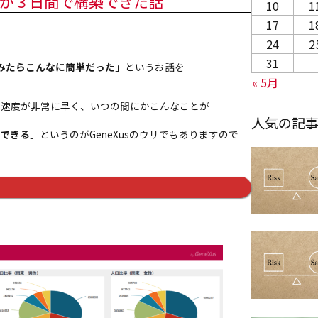
機能が３日間で構築できた話
10
1
17
1
24
2
31
ってみたらこんなに簡単だった
」というお話を
« 5月
更新速度が非常に早く、いつの間にかこんなことが
人気の記
できる
」というのがGeneXusのウリでもありますので