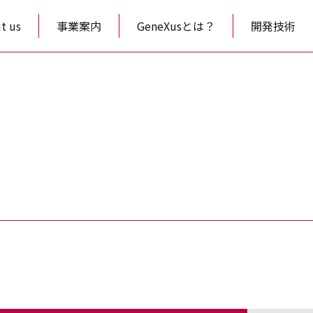
t us
事業案内
GeneXusとは？
開発技術