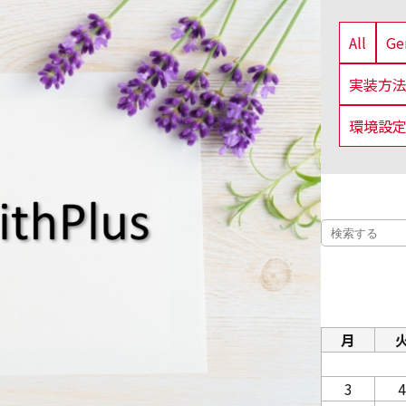
All
G
実装方
環境設
月
3
4