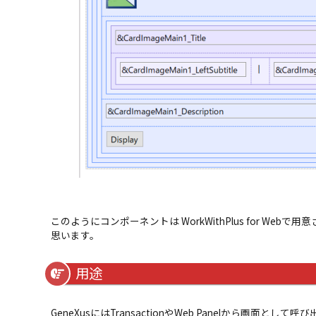
このようにコンポーネントは WorkWithPlus for W
思います。
用途
GeneXusにはTransactionやWeb Panelから画面として呼