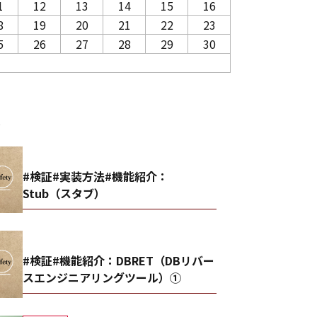
1
12
13
14
15
16
8
19
20
21
22
23
5
26
27
28
29
30
事
#検証#実装方法#機能紹介：
Stub（スタブ）
#検証#機能紹介：DBRET（DBリバー
スエンジニアリングツール）①