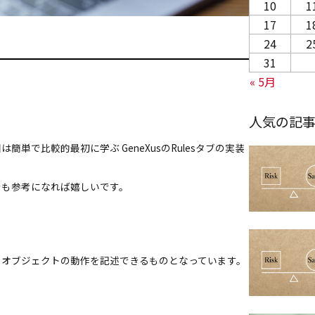
10
1
17
1
24
2
31
« 5月
人気の記
簡単で比較的最初に学ぶ GeneXusのRulesタブの実装
でも参考になれば嬉しいです。
存在しオブジェクトの動作を記述できるものとなっています。
。