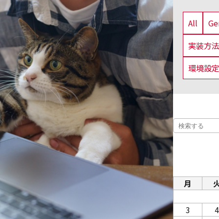
All
G
実装方
環境設
月
3
4