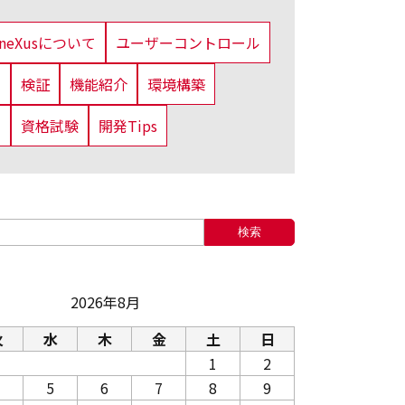
eneXusについて
ユーザーコントロール
法
検証
機能紹介
環境構築
定
資格試験
開発Tips
検索
2026年8月
火
水
木
金
土
日
1
2
5
6
7
8
9