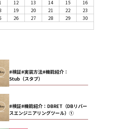
1
12
13
14
15
16
8
19
20
21
22
23
5
26
27
28
29
30
事
#検証#実装方法#機能紹介：
Stub（スタブ）
#検証#機能紹介：DBRET（DBリバー
スエンジニアリングツール）①