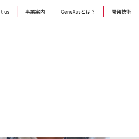
t us
事業案内
GeneXusとは？
開発技術