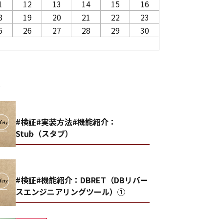
1
12
13
14
15
16
8
19
20
21
22
23
5
26
27
28
29
30
事
#検証#実装方法#機能紹介：
Stub（スタブ）
#検証#機能紹介：DBRET（DBリバー
スエンジニアリングツール）①