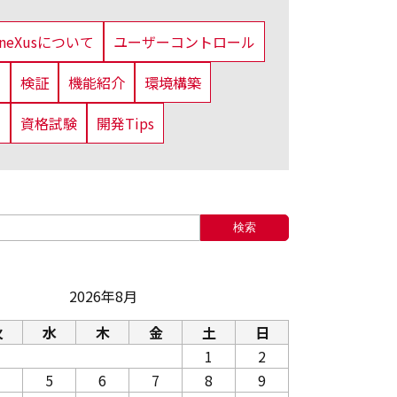
eneXusについて
ユーザーコントロール
法
検証
機能紹介
環境構築
定
資格試験
開発Tips
検索
2026年8月
火
水
木
金
土
日
1
2
5
6
7
8
9