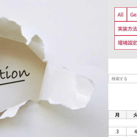
All
G
実装方
環境設
月
3
4