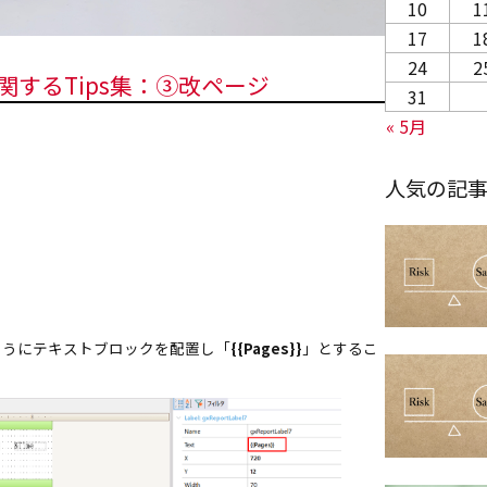
10
1
17
1
24
2
に関するTips集：③改ページ
31
« 5月
人気の記
。
ようにテキストブロックを配置し「
{{Pages}}
」とするこ