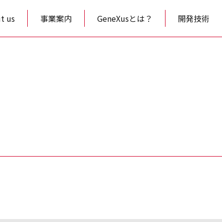
t us
事業案内
GeneXusとは？
開発技術