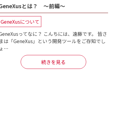
GeneXusとは？ ～前編～
GeneXusについて
GeneXusってなに？ こんちには、遠藤です。 皆さ
まは「GeneXus」という開発ツールをご存知でし
ょ…
続きを見る