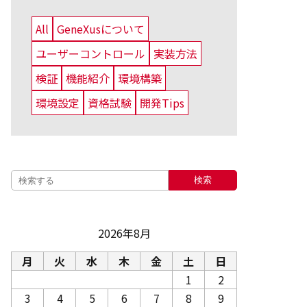
All
GeneXusについて
ユーザーコントロール
実装方法
検証
機能紹介
環境構築
環境設定
資格試験
開発Tips
検索
2026年8月
月
火
水
木
金
土
日
1
2
3
4
5
6
7
8
9