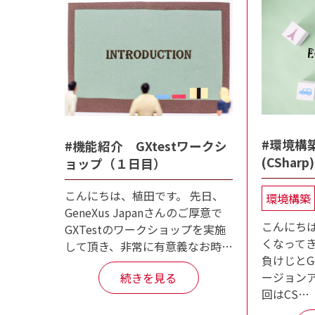
#環境構築
#機能紹介 GXtestワークシ
(CSha
ョップ（１日目）
こんにちは、植田です。 先日、
環境構築
GeneXus Japanさんのご厚意で
こんにち
GXTestのワークショップを実施
くなって
して頂き、非常に有意義なお時…
負けじとG
ージョンア
続きを見る
回はCS…