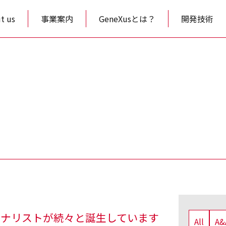
t us
事業案内
GeneXusとは？
開発技術
アナリストが続々と誕生しています
All
A