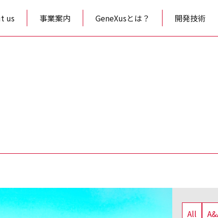
t us
事業案内
GeneXusとは？
開発技術
All
A