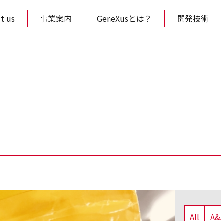
t us
事業案内
GeneXusとは？
開発技術
All
A