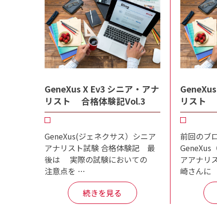
GeneXus X Ev3 シニア・アナ
GeneXu
リスト 合格体験記Vol.3
リスト 合
GeneXus(ジェネクサス）シニア
前回のブ
アナリスト試験 合格体験記 最
GeneX
後は 実際の試験においての
アアナリス
注意点を …
崎さんに
続きを見る