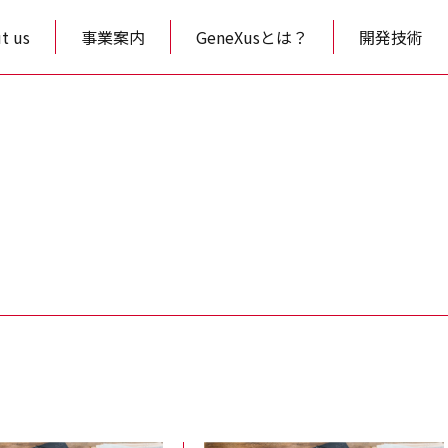
t us
事業案内
GeneXusとは？
開発技術