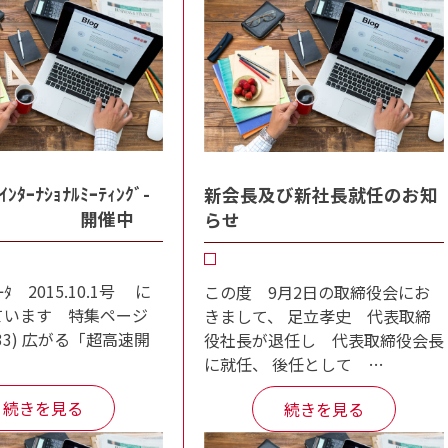
ﾝﾀｰﾅｼｮﾅﾙﾐｰﾃｨﾝｸﾞ-
新会長及び新社長就任のお知
25 開催中
らせ
ｰﾀ 2015.10.1号 に
この度 9月2日の取締役会にお
ています 特集ページ
きまして、 足立孝史 代表取締
33) 広がる「超高速開
役社長が退任し 代表取締役会長
に就任、 後任として …
続きを見る
続きを見る