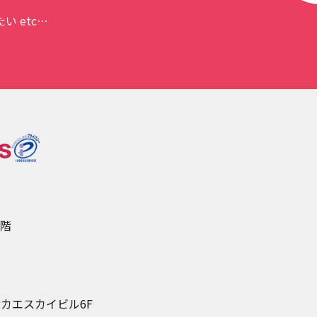
 etc…
5階
カエスカイビル6F