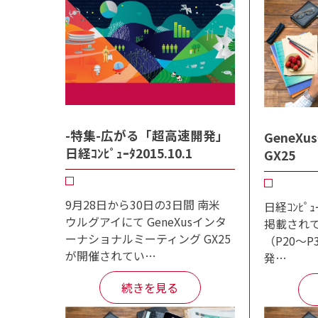
-特集-広がる「超高速開発」
GeneXusｲ
日経ｺﾝﾋﾟｭｰﾀ2015.10.1
GX
9月28日から30日の3日間 南米
日経ｺﾝﾋﾟｭ
ウルグアイにて GeneXusインタ
掲載され
ーナショナルミーティング GX25
（P20～P
が開催されてい…
発…
続きを見る