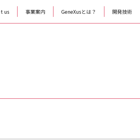
t us
事業案内
GeneXusとは？
開発技術